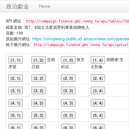
政治獻金
Home
API 網址 :
http://campaign-finance.g0v.ronny.tw/api/tables/720
檔案名稱: 第7、8屆立法委員營利事業捐贈收入
頁數: 199
原始圖片網址:
https://ronnywang-public.s3.amazonaws.com/opend
格子圖片網址:
http://campaign-finance.g0v.ronny.tw/api/get
交易
收支
捐贈者/支
(1, 1)
(1, 2)
(1, 3)
(1, 4)
序號
日期
科目
出對象
(2, 1)
(2, 2)
(2, 3)
(2, 4)
(3, 1)
(3, 2)
(3, 3)
(3, 4)
(4, 1)
(4, 2)
(4, 3)
(4, 4)
(5, 1)
(5, 2)
(5, 3)
(5, 4)
(6, 1)
(6, 2)
(6, 3)
(6, 4)