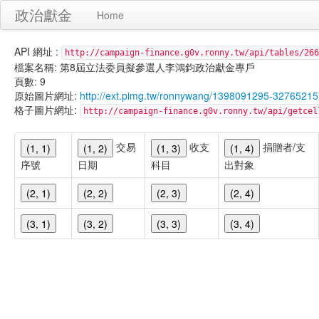
政治獻金
Home
API 網址 :
http://campaign-finance.g0v.ronny.tw/api/tables/266
檔案名稱: 第8屆立法委員擬參選人李鴻鈞政治獻金專戶
頁數: 9
原始圖片網址:
http://ext.pimg.tw/ronnywang/1398091295-3276521
格子圖片網址:
http://campaign-finance.g0v.ronny.tw/api/get
交易
收支
捐贈者/支
(1, 1)
(1, 2)
(1, 3)
(1, 4)
序號
日期
科目
出對象
(2, 1)
(2, 2)
(2, 3)
(2, 4)
(3, 1)
(3, 2)
(3, 3)
(3, 4)