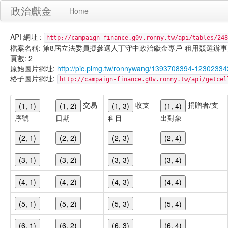
政治獻金
Home
API 網址 :
http://campaign-finance.g0v.ronny.tw/api/tables/248
檔案名稱: 第8屆立法委員擬參選人丁守中政治獻金專戶-租用競選辦事處支出-10
頁數: 2
原始圖片網址:
http://pic.pimg.tw/ronnywang/1393708394-12302334
格子圖片網址:
http://campaign-finance.g0v.ronny.tw/api/get
交易
收支
捐贈者/支
(1, 1)
(1, 2)
(1, 3)
(1, 4)
序號
日期
科目
出對象
(2, 1)
(2, 2)
(2, 3)
(2, 4)
(3, 1)
(3, 2)
(3, 3)
(3, 4)
(4, 1)
(4, 2)
(4, 3)
(4, 4)
(5, 1)
(5, 2)
(5, 3)
(5, 4)
(6, 1)
(6, 2)
(6, 3)
(6, 4)