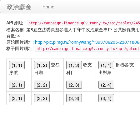
政治獻金
Home
API 網址 :
http://campaign-finance.g0v.ronny.tw/api/tables/245
檔案名稱: 第8屆立法委員擬參選人丁守中政治獻金專戶-公共關係費用支出-101
頁數: 4
原始圖片網址:
http://pic.pimg.tw/ronnywang/1393706205-23071806
格子圖片網址:
http://campaign-finance.g0v.ronny.tw/api/get
交易
收支
捐贈者/支
(1, 1)
(1, 2)
(1, 3)
(1, 4)
序號
日期
科目
出對象
(2, 1)
(2, 2)
(2, 3)
(2, 4)
(3, 1)
(3, 2)
(3, 3)
(3, 4)