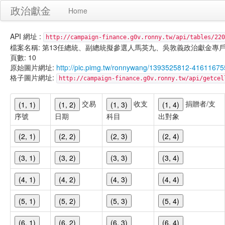
政治獻金
Home
API 網址 :
http://campaign-finance.g0v.ronny.tw/api/tables/220
檔案名稱: 第13任總統、副總統擬參選人馬英九、吳敦義政治獻金專戶-集會支出-
頁數: 10
原始圖片網址:
http://pic.pimg.tw/ronnywang/1393525812-41611675
格子圖片網址:
http://campaign-finance.g0v.ronny.tw/api/get
交易
收支
捐贈者/支
(1, 1)
(1, 2)
(1, 3)
(1, 4)
序號
日期
科目
出對象
(2, 1)
(2, 2)
(2, 3)
(2, 4)
(3, 1)
(3, 2)
(3, 3)
(3, 4)
(4, 1)
(4, 2)
(4, 3)
(4, 4)
(5, 1)
(5, 2)
(5, 3)
(5, 4)
(6, 1)
(6, 2)
(6, 3)
(6, 4)